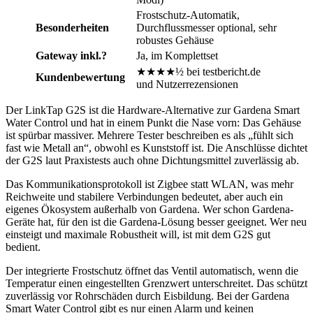
Frostschutz-Automatik,
Besonderheiten
Durchflussmesser optional, sehr
robustes Gehäuse
Gateway inkl.?
Ja, im Komplettset
★★★★½ bei testbericht.de
Kundenbewertung
und Nutzerrezensionen
Der LinkTap G2S ist die Hardware-Alternative zur Gardena Smart
Water Control und hat in einem Punkt die Nase vorn: Das Gehäuse
ist spürbar massiver. Mehrere Tester beschreiben es als „fühlt sich
fast wie Metall an“, obwohl es Kunststoff ist. Die Anschlüsse dichtet
der G2S laut Praxistests auch ohne Dichtungsmittel zuverlässig ab.
Das Kommunikationsprotokoll ist Zigbee statt WLAN, was mehr
Reichweite und stabilere Verbindungen bedeutet, aber auch ein
eigenes Ökosystem außerhalb von Gardena. Wer schon Gardena-
Geräte hat, für den ist die Gardena-Lösung besser geeignet. Wer neu
einsteigt und maximale Robustheit will, ist mit dem G2S gut
bedient.
Der integrierte Frostschutz öffnet das Ventil automatisch, wenn die
Temperatur einen eingestellten Grenzwert unterschreitet. Das schützt
zuverlässig vor Rohrschäden durch Eisbildung. Bei der Gardena
Smart Water Control gibt es nur einen Alarm und keinen