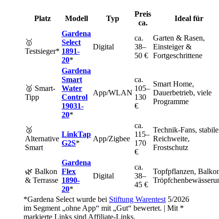
Preis
Platz
Modell
Typ
Ideal für
ca.
Gardena
ca.
Garten & Rasen,
🥇
Select
Digital
38–
Einsteiger &
Testsieger*
1891-
50 €
Fortgeschrittene
20
*
Gardena
Smart
ca.
Smart Home,
🥈 Smart-
Water
105–
App/WLAN
Dauerbetrieb, viele
Tipp
Control
130
Programme
19031-
€
20
*
ca.
🥉
Technik-Fans, stabile
LinkTap
115–
Alternative
App/Zigbee
Reichweite,
G2S
*
170
Smart
Frostschutz
€
Gardena
ca.
🌿 Balkon
Flex
Topfpflanzen, Balko
Digital
38–
& Terrasse
1890-
Tröpfchenbewässeru
45 €
20
*
*Gardena Select wurde bei
Stiftung Warentest
5/2026
im Segment „ohne App“ mit „Gut“ bewertet. | Mit *
markierte Links sind Affiliate-Links.