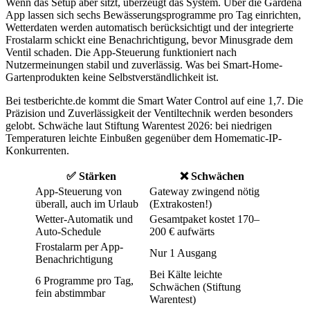
Wenn das Setup aber sitzt, überzeugt das System. Über die Gardena
App lassen sich sechs Bewässerungsprogramme pro Tag einrichten,
Wetterdaten werden automatisch berücksichtigt und der integrierte
Frostalarm schickt eine Benachrichtigung, bevor Minusgrade dem
Ventil schaden. Die App-Steuerung funktioniert nach
Nutzermeinungen stabil und zuverlässig. Was bei Smart-Home-
Gartenprodukten keine Selbstverständlichkeit ist.
Bei testberichte.de kommt die Smart Water Control auf eine 1,7. Die
Präzision und Zuverlässigkeit der Ventiltechnik werden besonders
gelobt. Schwäche laut Stiftung Warentest 2026: bei niedrigen
Temperaturen leichte Einbußen gegenüber dem Homematic-IP-
Konkurrenten.
✅ Stärken
❌ Schwächen
App-Steuerung von
Gateway zwingend nötig
überall, auch im Urlaub
(Extrakosten!)
Wetter-Automatik und
Gesamtpaket kostet 170–
Auto-Schedule
200 € aufwärts
Frostalarm per App-
Nur 1 Ausgang
Benachrichtigung
Bei Kälte leichte
6 Programme pro Tag,
Schwächen (Stiftung
fein abstimmbar
Warentest)