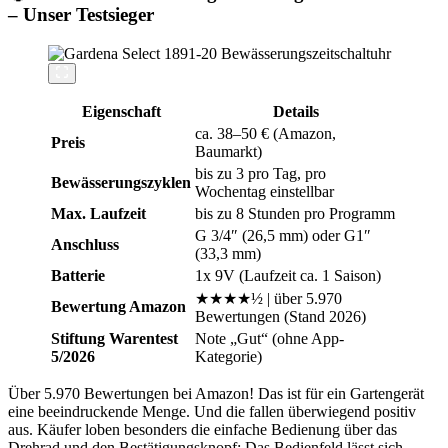
– Unser Testsieger
Eigenschaft
Details
ca. 38–50 € (Amazon,
Preis
Baumarkt)
bis zu 3 pro Tag, pro
Bewässerungszyklen
Wochentag einstellbar
Max. Laufzeit
bis zu 8 Stunden pro Programm
G 3/4″ (26,5 mm) oder G1″
Anschluss
(33,3 mm)
Batterie
1x 9V (Laufzeit ca. 1 Saison)
★★★★½ | über 5.970
Bewertung Amazon
Bewertungen (Stand 2026)
Stiftung Warentest
Note „Gut“ (ohne App-
5/2026
Kategorie)
Über 5.970 Bewertungen bei Amazon! Das ist für ein Gartengerät
eine beeindruckende Menge. Und die fallen überwiegend positiv
aus. Käufer loben besonders die einfache Bedienung über das
Drehrad und den Bestätigungsknopf: Das Bedienfeld lässt sich